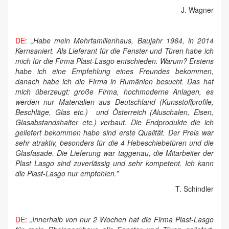
J. Wagner
DE
:
„Habe mein Mehrfamilienhaus, Baujahr 1964, in 2014
Kernsaniert. Als Lieferant für die Fenster und Türen habe ich
mich für die Firma Plast-Lasgo entschieden. Warum? Erstens
habe ich eine Empfehlung eines Freundes bekommen,
danach habe ich die Firma in Rumänien besucht. Das hat
mich überzeugt: große Firma, hochmoderne Anlagen, es
werden nur Materialien aus Deutschland (Kunsstoffprofile,
Beschläge, Glas etc.) und Österreich (Aluschalen, Eisen,
Glasabstandshalter etc.) verbaut. Die Endprodukte die ich
geliefert bekommen habe sind erste Qualität. Der Preis war
sehr atraktiv, besonders für die 4 Hebeschiebetüren und die
Glasfasade. Die Lieferung war taggenau, die Mitarbeiter der
Plast Lasgo sind zuverlässig und sehr kompetent. Ich kann
die Plast-Lasgo nur empfehlen.”
T. Schindler
DE
:
„Innerhalb von nur 2 Wochen hat die Firma Plast-Lasgo