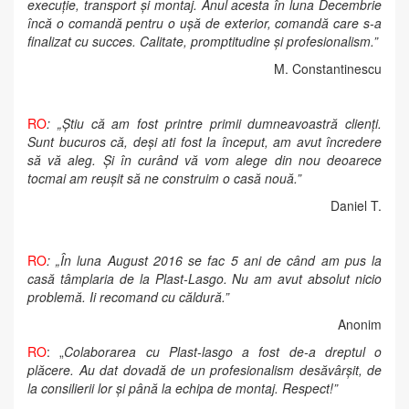
execuție, transport și montaj. Anul acesta în luna Decembrie
încă o comandă pentru o ușă de exterior, comandă care s-a
finalizat cu succes. Calitate, promptitudine și profesionalism.”
M. Constantinescu
RO
: „Știu că am fost printre primii dumneavoastră clienți.
Sunt bucuros că, deși ati fost la început, am avut încredere
să vă aleg. Și în curând vă vom alege din nou deoarece
tocmai am reușit să ne construim o casă nouă.”
Daniel T.
RO
: „În luna August 2016 se fac 5 ani de când am pus la
casă tâmplaria de la Plast-Lasgo. Nu am avut absolut
nicio
problemă. Ii recomand cu căldură.”
Anonim
RO
: „
Colaborarea cu Plast-lasgo a fost de-a dreptul o
plăcere. Au dat dovadă de un profesionalism desăvârșit, de
la consilierii lor și până la echipa de montaj. Respect!”