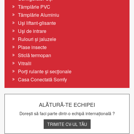
Tâmplărie PVC
Tâmplărie Aluminiu
Uşi liftant-glisante
Uşi de intrare
Rulouri și jaluzele
Plase insecte
Sticlă termopan
Vitralii
Porţi rulante şi secţionale
Casa Conectată Somfy
ALĂTURĂ-TE ECHIPEI
Dorești să faci parte dintr-o echipă internațională ?
TRIMITE CV-UL TĂU