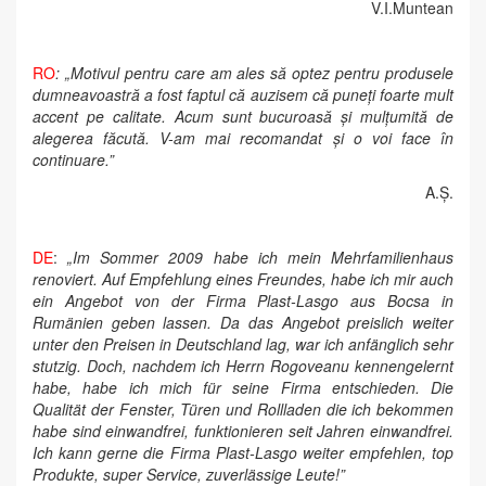
V.I.Muntean
RO
: „Motivul pentru care am ales să optez pentru produsele
dumneavoastră a fost faptul că auzisem că puneți foarte mult
accent pe calitate. Acum sunt bucuroasă și mulțumită de
alegerea făcută. V-am mai recomandat și o voi face în
continuare.”
A.Ș.
DE
:
„Im Sommer 2009 habe ich mein Mehrfamilienhaus
renoviert. Auf Empfehlung eines Freundes, habe ich mir auch
ein Angebot von der Firma Plast-Lasgo aus Bocsa in
Rumänien geben lassen. Da das Angebot preislich weiter
unter den Preisen in Deutschland lag, war ich anfänglich sehr
stutzig. Doch, nachdem ich Herrn Rogoveanu kennengelernt
habe, habe ich mich für seine Firma entschieden. Die
Qualität der Fenster, Türen und Rollladen die ich bekommen
habe sind einwandfrei, funktionieren seit Jahren einwandfrei.
Ich kann gerne die Firma Plast-Lasgo weiter empfehlen, top
Produkte, super Service, zuverlässige Leute!”