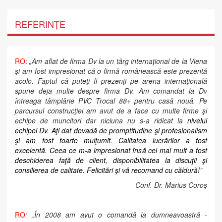
REFERINȚE
RO:
„Am aflat de firma Dv la un târg internaţional de la Viena
şi am fost impresionat că o firmă românească este prezentă
acolo. Faptul că puteţi fi prezenţi pe arena internaţională
spune deja multe despre firma Dv. Am comandat la Dv
întreaga tâmplărie PVC Trocal 88+ pentru casă nouă. Pe
parcursul construcţiei am avut de a face cu multe firme şi
echipe de muncitori dar niciuna nu s-a ridicat la
nivelul
echipei Dv. Aţi dat dovadă de promptitudine şi profesionalism
şi am fost foarte mulţumit. Calitatea lucrărilor a fost
excelentă. Ceea ce m-a impresionat însă cel mai mult a fost
deschiderea faţă de client, disponibilitatea la discuţii şi
consilierea de calitate. Felicitări şi vă recomand cu căldură!
”
Conf. Dr. Marius Coroş
RO
: „În 2008 am avut o comandă la dumneavoastră -